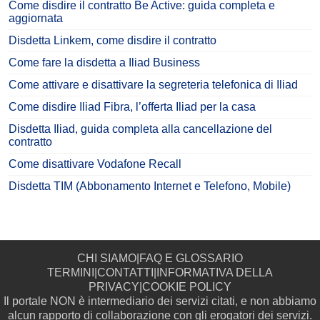
Come disdire il contratto Be Active: guida completa e
aggiornata
Disdetta Linkem, come disdire il contratto
Come fare la disdetta a Iliad Business
Come attivare e disattivare la segreteria telefonica di Iliad
Come disdire Iliad Fibra, l’offerta Iliad per la casa
Disdetta Iliad, guida completa alla cancellazione del
contratto
Come disattivare Vodafone Recall
Disdetta TIM (Abbonamento Internet e Telefono, Mobile)
CHI SIAMO
|
FAQ E GLOSSARIO
TERMINI
|
CONTATTI
|
INFORMATIVA DELLA
PRIVACY
|
COOKIE POLICY
Il portale NON è intermediario dei servizi citati, e non abbiamo
alcun rapporto di collaborazione con gli erogatori dei servizi.