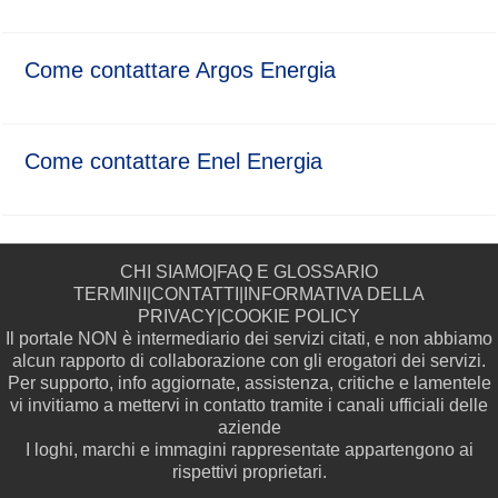
Come contattare Argos Energia
Come contattare Enel Energia
CHI SIAMO
|
FAQ E GLOSSARIO
TERMINI
|
CONTATTI
|
INFORMATIVA DELLA
PRIVACY
|
COOKIE POLICY
Il portale NON è intermediario dei servizi citati, e non abbiamo
alcun rapporto di collaborazione con gli erogatori dei servizi.
Per supporto, info aggiornate, assistenza, critiche e lamentele
vi invitiamo a mettervi in contatto tramite i canali ufficiali delle
aziende
I loghi, marchi e immagini rappresentate appartengono ai
rispettivi proprietari.