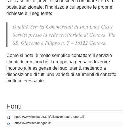
Nel caso in cui, invece, si desideri contattare Iren via
posta tradizionale, l’indirizzo a cui spedire le proprie
richieste è il seguente:
Qualità Servizi Commerciali di Iren Luce Gas e
Servizi presso la sede territoriale di Genova, Via
SS. Giacomo e Filippo n. 7 – 16122 Genova.
Come si nota, è molto semplice contattare il servizio
clienti di Iren, poiché il gruppo ha pensato di venire
incontro alle esigenze dei suoi utenti, mettendo a
disposizione di tutti una varietà di strumenti di contatto
molto interessante.
Fonti
Fonti
https://www.irenlucegas.it/clienti/contatti-e-sportelli
↑
1
https://www.irenlucegas.it/
↑
2