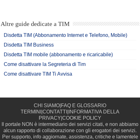
Altre guide dedicate a TIM
Disdetta TIM (Abbonamento Internet e Telefono, Mobile)
Disdetta TIM Business
Disdetta TIM mobile (abbonamento e ricaricabile)
Come disattivare la Segreteria di Tim
Come disattivare TIM Ti Avvisa
CHI SIAMO
|
FAQ E GLOSSARIO
TERMINI
|
CONTATTI
|
INFORMATIVA DELLA
PRIVACY
|
COOKIE POLICY
Il portale NON è intermediario dei servizi citati, e non abbiamo
alcun rapporto di collaborazione con gli erogatori dei servizi.
Per supporto, info aggiornate, assistenza, critiche e lamentele