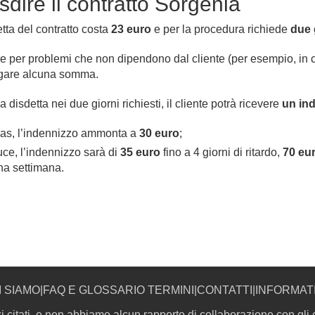
sdire il contratto Sorgenia
etta del contratto costa
23 euro
e per la procedura richiede
due 
ne per problemi che non dipendono dal cliente (per esempio, in 
pagare alcuna somma.
disdetta nei due giorni richiesti, il cliente potrà ricevere
un in
 gas, l’indennizzo ammonta a
30 euro
;
uce, l’indennizzo sarà di
35 euro
fino a 4 giorni di ritardo,
70 eu
una settimana.
I SIAMO
|
FAQ E GLOSSARIO TERMINI
|
CONTATTI
|
INFORMAT
i citati, e non abbiamo alcun rapporto di collaborazione con gli e