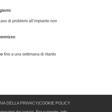
giorni
.
caso di problemi all’impianto non
dennizzo
:
ro
fino a una settimana di ritardo
IVA DELLA PRIVACY
|
COOKIE POLICY
rogatori dei servizi. Per supporto, info