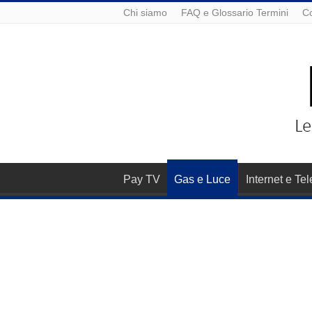
Chi siamo
FAQ e Glossario Termini
Co
Pay TV
Gas e Luce
Internet e Te