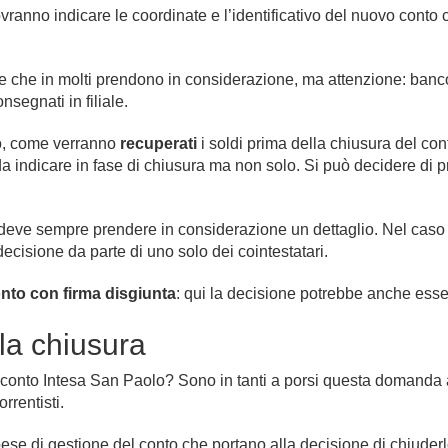
ranno indicare le coordinate e l’identificativo del nuovo conto c
he in molti prendono in considerazione, ma attenzione: bancomat
egnati in filiale.
o, come verranno
recuperati
i soldi prima della chiusura del c
a indicare in fase di chiusura ma non solo. Si può decidere di p
si deve sempre prendere in considerazione un dettaglio. Nel cas
cisione da parte di uno solo dei cointestatari.
nto con firma disgiunta
: qui la decisione potrebbe anche esse
 la chiusura
 conto Intesa San Paolo? Sono in tanti a porsi questa domanda a
rrentisti.
ese di gestione del conto che portano alla decisione di chiuder