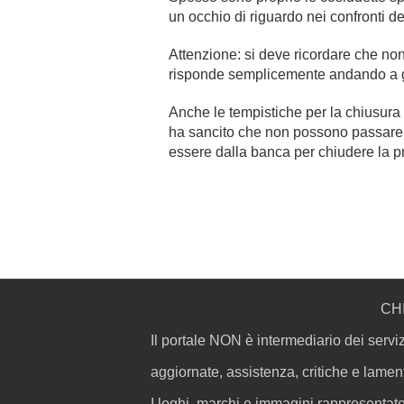
un occhio di riguardo nei confronti d
Attenzione: si deve ricordare che non 
risponde semplicemente andando a g
Anche le tempistiche per la chiusura
ha sancito che non possono passare pi
essere dalla banca per chiudere la pr
CH
Il portale NON è intermediario dei serviz
aggiornate, assistenza, critiche e lamente
I loghi, marchi e immagini rappresentate 