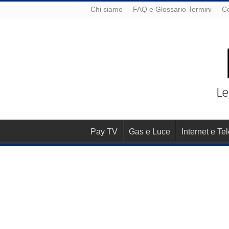
Chi siamo
FAQ e Glossario Termini
Co
Pay TV
Gas e Luce
Internet e Te