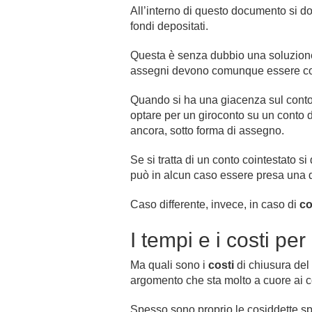
All’interno di questo documento si dov
fondi depositati.
Questa è senza dubbio una soluzione c
assegni devono comunque essere cons
Quando si ha una giacenza sul cont
optare per un giroconto su un conto d
ancora, sotto forma di assegno.
Se si tratta di un conto cointestato 
può in alcun caso essere presa una de
Caso differente, invece, in caso di
co
I tempi e i costi per
Ma quali sono i
costi
di chiusura del
argomento che sta molto a cuore ai co
Spesso sono proprio le cosiddette sp