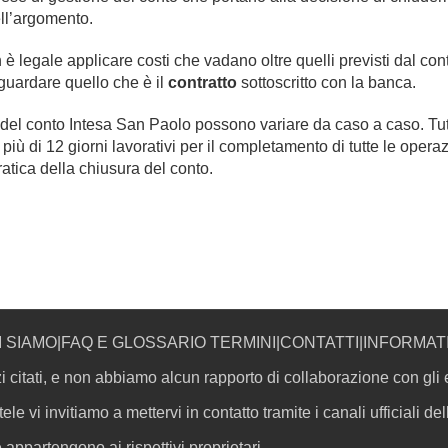
ell’argomento.
è legale applicare costi che vadano oltre quelli previsti dal con
uardare quello che è il
contratto
sottoscritto con la banca.
 del conto Intesa San Paolo possono variare da caso a caso. Tutt
ù di 12 giorni lavorativi per il completamento di tutte le oper
atica della chiusura del conto.
I SIAMO
|
FAQ E GLOSSARIO TERMINI
|
CONTATTI
|
INFORMAT
i citati, e non abbiamo alcun rapporto di collaborazione con gli e
le vi invitiamo a mettervi in contatto tramite i canali ufficiali de
appartengono ai rispettivi proprietari.