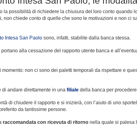
nto Intesa San Paolo, le modalità
o la possibilità di richiedere la chiusura del loro conto quando l
ti, non chiede conto di quelle che sono le motivazioni e non ci s
nto Intesa San Paolo
sono, infatti, stabilite dalla banca stessa.
portano alla cessazione del rapporto utente banca e all’eventua
 momento: non ci sono dei paletti temporali da rispettare e que
 è di andare direttamente in una
filiale
della banca per procedere 
ntà di chiudere il rapporto e si inizierà, con l’aiuto di uno sportell
referito da tantissime persone.
na
raccomandata con ricevuta di ritorno
nella quale si palesa l