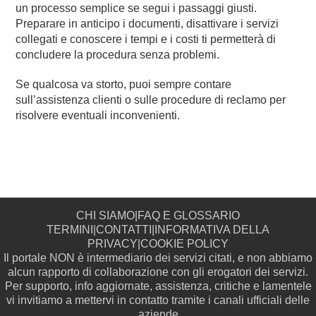
un processo semplice se segui i passaggi giusti.
Preparare in anticipo i documenti, disattivare i servizi
collegati e conoscere i tempi e i costi ti permetterà di
concludere la procedura senza problemi.
Se qualcosa va storto, puoi sempre contare
sull’assistenza clienti o sulle procedure di reclamo per
risolvere eventuali inconvenienti.
CHI SIAMO
|
FAQ E GLOSSARIO
TERMINI
|
CONTATTI
|
INFORMATIVA DELLA
PRIVACY
|
COOKIE POLICY
Il portale NON è intermediario dei servizi citati, e non abbiamo
alcun rapporto di collaborazione con gli erogatori dei servizi.
Per supporto, info aggiornate, assistenza, critiche e lamentele
vi invitiamo a mettervi in contatto tramite i canali ufficiali delle
aziende