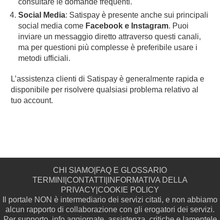
consultare le domande frequenti.
Social Media
: Satispay è presente anche sui principali
social media come
Facebook e Instagram
. Puoi
inviare un messaggio diretto attraverso questi canali,
ma per questioni più complesse è preferibile usare i
metodi ufficiali.
L’assistenza clienti di Satispay è generalmente rapida e
disponibile per risolvere qualsiasi problema relativo al
tuo account.
CHI SIAMO
|
FAQ E GLOSSARIO
TERMINI
|
CONTATTI
|
INFORMATIVA DELLA
PRIVACY
|
COOKIE POLICY
Il portale NON è intermediario dei servizi citati, e non abbiamo
alcun rapporto di collaborazione con gli erogatori dei servizi.
Per supporto, info aggiornate, assistenza, critiche e lamentele